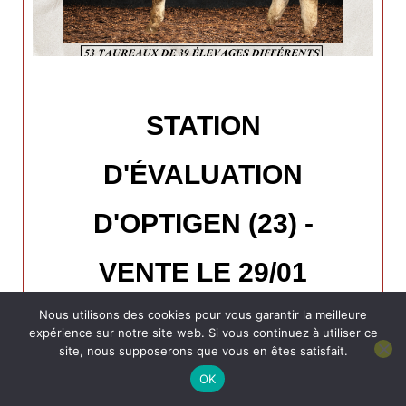
STATION
D'ÉVALUATION
D'OPTIGEN (23) -
VENTE LE 29/01
Nous utilisons des cookies pour vous garantir la meilleure
expérience sur notre site web. Si vous continuez à utiliser ce
site, nous supposerons que vous en êtes satisfait.
EN SAVOIR +
OK