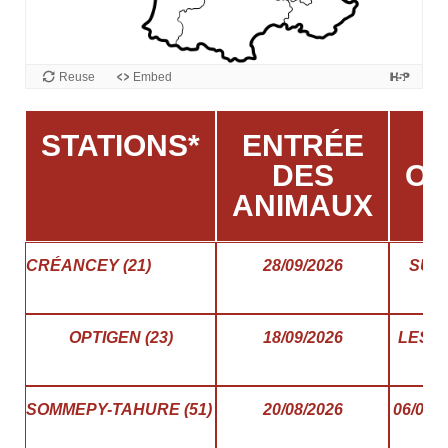
STATIONS*
ENTRÉE
P
DES
OU
ANIMAUX
CRÉANCEY (21)
28/09/2026
SUR
OPTIGEN (23)
18/09/2026
LES A
2
SOMMEPY-TAHURE (51)
20/08/2026
06/01/