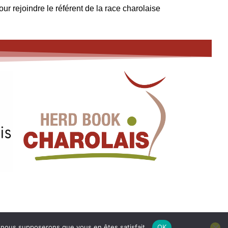
r rejoindre le référent de la race charolaise
e, nous supposerons que vous en êtes satisfait.
OK