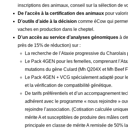
inscriptions des animaux, conseil sur la sélection de v
De l’accès à la certification des animaux
pour valoris
D’outils d’aide à la décision
comme éCow qui permet 
vaches en production dans le cheptel.
D’un accès au service d’analyses génomiques
à de
près de 15% de réduction) sur :
La recherche de l’Ataxie progressive du Charolais
Le Pack 4GEN pour les femelles, comprenant l’Atax
mutations du gène Culard (Mh Q204X et Mh Beef F
Le Pack 4GEN + VCG spécialement adapté pour les 
et la vérification de compatibilité génétique.
De tarifs préférentiels et d’un accompagnement tec
adhérent avec le programme « nous rejoindre » ouve
rejoindre l’association. (Cotisation calculée uniqu
mérite A et susceptibles de produire des mâles certif
principale en classe de mérite A remisée de 50% l