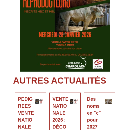
AUTRES ACTUALITÉS
PEDIG
VENTE
Des
REES
NATIO
noms
VENTE
NALE
en "c"
NATIO
2026 :
pour
NALE
DÉCO
2027