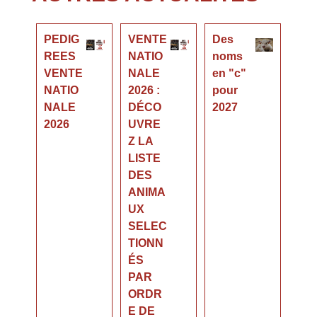
PEDIG
VENTE
Des
REES
NATIO
noms
VENTE
NALE
en "c"
NATIO
2026 :
pour
NALE
DÉCO
2027
2026
UVRE
Z LA
LISTE
DES
ANIMA
UX
SELEC
TIONN
ÉS
PAR
ORDR
E DE