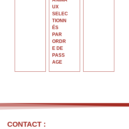
UX
SELEC
TIONN
ÉS
PAR
ORDR
E DE
PASS
AGE
CONTACT :