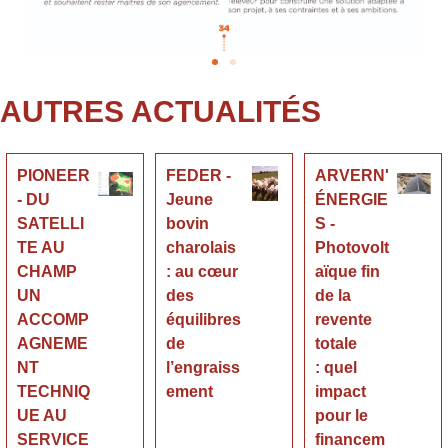
AUTRES ACTUALITÉS
PIONEER
FEDER -
ARVERN'
- DU
Jeune
ÉNERGIE
SATELLI
bovin
S -
TE AU
charolais
Photovolt
CHAMP
: au cœur
aïque fin
UN
des
de la
ACCOMP
équilibres
revente
AGNEME
de
totale
NT
l’engraiss
: quel
TECHNIQ
ement
impact
UE AU
pour le
SERVICE
financem