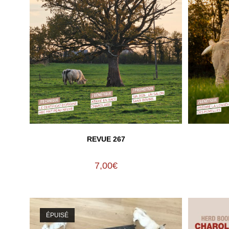
REVUE 267
7,00
€
ÉPUISÉ