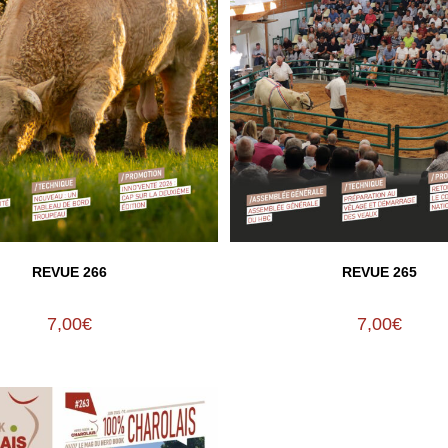
REVUE 266
REVUE 265
7,00
€
7,00
€