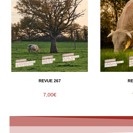
REVUE 267
RE
7,00
€